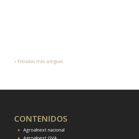
febrero en el Campus de Orihuela-
Desamparados (UMH) El Congreso
AGROALNEXT 2025: Innovación y Transferencia
en el Sector...
« Entradas más antiguas
CONTENIDOS
Agroalnext nacional
Agroalnext GVA